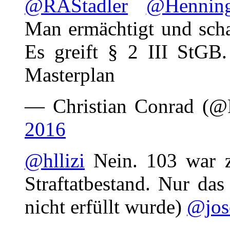
@RAStadler
@Henning
Man ermächtigt und scha
Es greift § 2 III StGB. 
Masterplan
— Christian Conrad (
2016
@hllizi
Nein. 103 war z
Straftatbestand. Nur das
nicht erfüllt wurde)
@jos