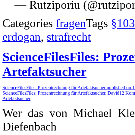
— Rutziporiu (@rutzipo
Categories
fragen
Tags
§103
erdogan
,
strafrecht
ScienceFilesFiles: Proz
Artefaktsucher
ScienceFilesFiles: Prozentrechnung für Artefaktsucher published on
1
ScienceFilesFiles: Prozentrechnung für Artefaktsucher,
David
12 Kom
Artefaktsucher
Wer das von Michael Klei
Diefenbach