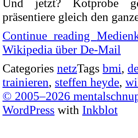
Und jetzt? Kotprobe ge
präsentiere gleich den ganz
Continue reading
Medienk
Wikipedia über De-Mail
Categories
netz
Tags
bmi
,
de
trainieren
,
steffen heyde
,
wi
© 2005–2026 mentalschnu
WordPress
with
Inkblot